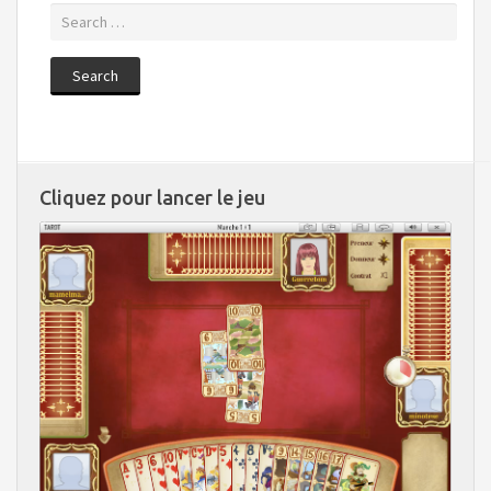
Search
Cliquez pour lancer le jeu